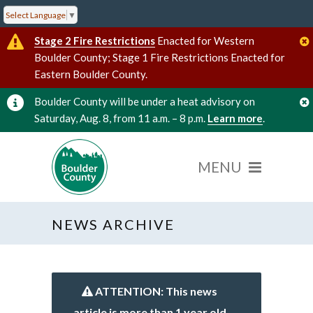
Select Language
▼
Stage 2 Fire Restrictions
Enacted for Western
Boulder County; Stage 1 Fire Restrictions Enacted for
Eastern Boulder County.
Boulder County will be under a heat advisory on
Saturday, Aug. 8, from 11 a.m. – 8 p.m.
Learn more
.
NEWS ARCHIVE
ATTENTION: This news
article is more than 1 year old