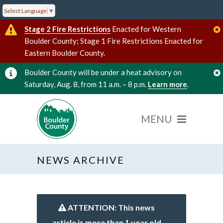
Select Language
▼
Stage 2 Fire Restrictions
Enacted for Western
Boulder County; Stage 1 Fire Restrictions Enacted for
Eastern Boulder County.
Boulder County will be under a heat advisory on
Saturday, Aug. 8, from 11 a.m. – 8 p.m.
Learn more
.
NEWS ARCHIVE
ATTENTION: This news
article is more than 1 year old