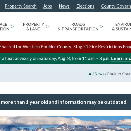
Property Search
Jobs
News
Elections
County Gover
ACE
>
PROPERTY
>
ROADS
>
ENVIR
TION
& LAND
& TRANSPORTATION
& SUSTAI
Enacted for Western Boulder County; Stage 1 Fire Restrictions Ena
Learn m
 a heat advisory on Saturday, Aug. 8, from 11 a.m. – 8 p.m.
/
/
Boulder Coun
News
 more than 1 year old and information may be outdated.