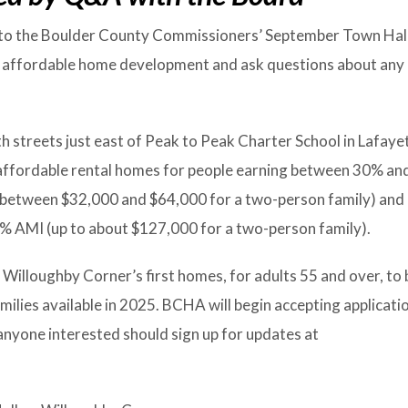
d to the Boulder County Commissioners’ September Town Hall
r affordable home development and ask questions about any
 streets just east of Peak to Peak Charter School in Lafaye
f affordable rental homes for people earning between 30% an
 between $32,000 and $64,000 for a two-person family) and
0% AMI (up to about $127,000 for a two-person family).
illoughby Corner’s first homes, for adults 55 and over, to b
lies available in 2025. BCHA will begin accepting applicati
nyone interested should sign up for updates at