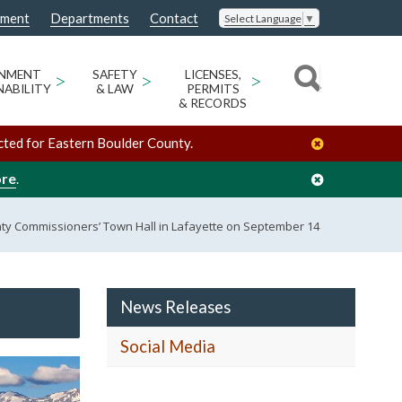
nment
Departments
Contact
Select Language
▼
ONMENT
>
SAFETY
>
LICENSES,
>
NABILITY
& LAW
PERMITS
& RECORDS
cted for Eastern Boulder County.
ore
.
ty Commissioners’ Town Hall in Lafayette on September 14
News Releases
Social Media