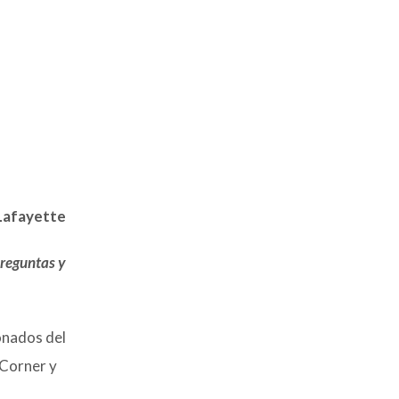
 Lafayette
preguntas y
onados del
 Corner y