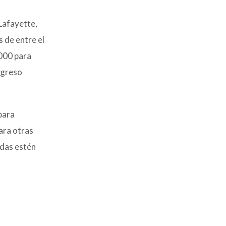
Lafayette,
 de entre el
,000 para
ngreso
para
ara otras
ndas estén