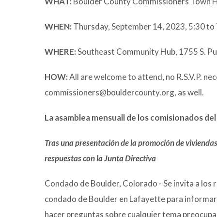
WHAT:
Boulder County Commissioners Town Ha
WHEN:
Thursday, September 14, 2023, 5:30 to 
WHERE:
Southeast Community Hub, 1755 S. Pub
HOW:
All are welcome to attend, no R.S.V.P. ne
commissioners@bouldercounty.org, as well.
La asamblea mensuall de los comisionados del
Tras una presentación de la promoción de viviendas
respuestas con la Junta Directiva
Condado de Boulder, Colorado - Se invita a los 
condado de Boulder en Lafayette para informars
hacer preguntas sobre cualquier tema preocupa