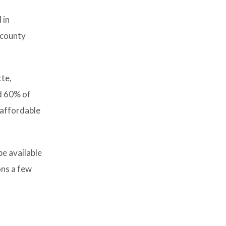
 in
 county
tte,
d 60% of
 affordable
e available
ons a few