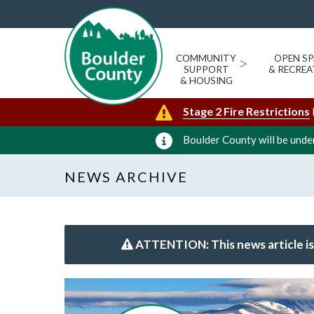
COMMUNITY
>
OPEN SP
SUPPORT
& RECREA
& HOUSING
Stage 2 Fire Restrictions
Boulder County will be under
NEWS ARCHIVE
ATTENTION: This news article is