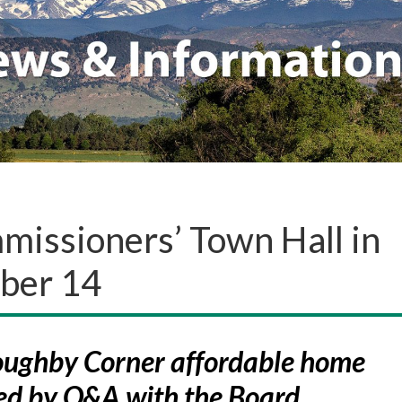
issioners’ Town Hall in
mber 14
loughby Corner affordable home
wed by Q&A with the Board