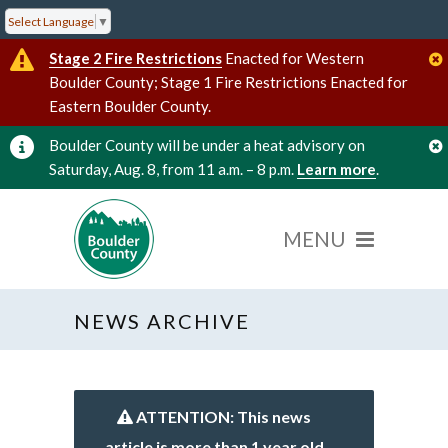
Select Language
▼
Stage 2 Fire Restrictions
Enacted for Western
Boulder County; Stage 1 Fire Restrictions Enacted for
Eastern Boulder County.
Boulder County will be under a heat advisory on
Saturday, Aug. 8, from 11 a.m. – 8 p.m.
Learn more
.
NEWS ARCHIVE
ATTENTION: This news
article is more than 1 year old