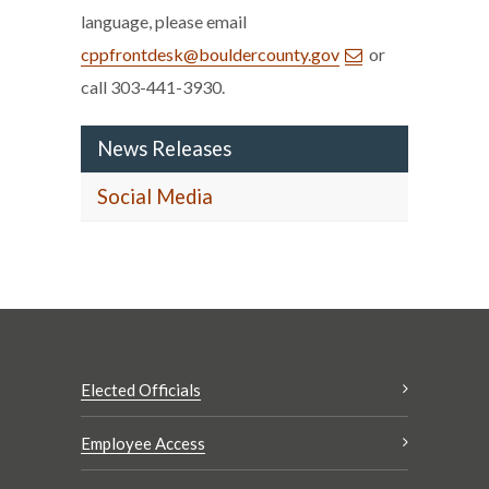
language, please email
cppfrontdesk@bouldercounty.gov
or
call 303-441-3930.
News Releases
Social Media
Elected Officials
Employee Access