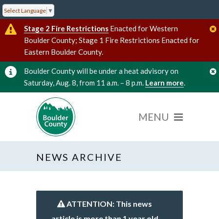
Select Language
▼
Stage 2 Fire Restrictions
Enacted for Western
Boulder County; Stage 1 Fire Restrictions Enacted for
Eastern Boulder County.
Boulder County will be under a heat advisory on
Saturday, Aug. 8, from 11 a.m. – 8 p.m.
Learn more
.
NEWS ARCHIVE
ATTENTION: This news
article is more than 1 year old