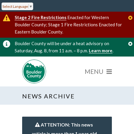
Select Language
▼
Stage 2 Fire Restrictions
Enacted for Western
Boulder County; Stage 1 Fire Restrictions Enacted for
Eastern Boulder County.
Boulder County will be under a heat advisory on
Saturday, Aug. 8, from 11 a.m. – 8 p.m.
Learn more
.
NEWS ARCHIVE
ATTENTION: This news
article is more than 1 year old