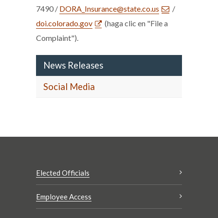
7490 /
DORA_Insurance@state.co.us
/
doi.colorado.gov
(haga clic en "File a
Complaint").
News Releases
Social Media
Elected Officials
Employee Access