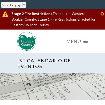
Select Language
▼
Stage 2 Fire Restrictions
Enacted for Western
Boulder County; Stage 1 Fire Restrictions Enacted for
Eastern Boulder County.
ISF CALENDARIO DE
EVENTOS